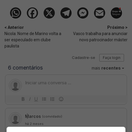
< Anterior
Próximo >
Nicola: Nome de Marino volta a
Vasco trabalha para anunciar
ser especulado em clube
novo patrocinador máster
paulista