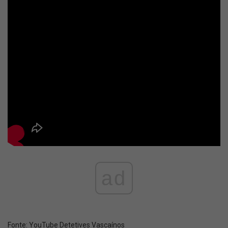
ad
Fonte:
YouTube Detetives Vascaínos