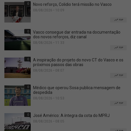
0
Novo reforço, Colidio terá missão no Vasco
08/08/2026 • 10:09
TOP
0
Vasco consegue dar entrada na documentação
dos novos reforços, diz canal
08/08/2026 • 11:33
TOP
0
A inspiração do projeto do novo CT do Vasco e os
próximos passos das obras
08/08/2026 • 08:07
TOP
0
Médico que operou Sosa publica mensagem de
despedida
08/08/2026 • 10:53
TOP
0
José Américo: A íntegra da cota do MPRJ
08/08/2026 • 08:05
TOP