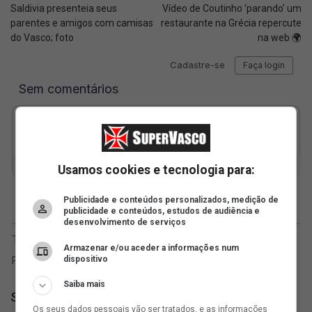
Saldivia presenteia seus
Vídeo de Coutinho 'parando' um
parentes e amigos com camisas
restaurante na Grécia repercute
do Vasco; foto
na web 🌍
Usamos cookies e tecnologia para:
Publicidade e conteúdos personalizados, medição de
publicidade e conteúdos, estudos de audiência e
desenvolvimento de serviços
Armazenar e/ou aceder a informações num
dispositivo
Saiba mais
SuperVasco
Os seus dados pessoais vão ser tratados, e as informações