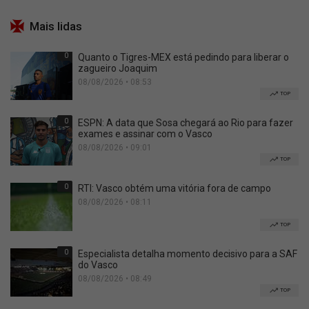
Mais lidas
0
Quanto o Tigres-MEX está pedindo para liberar o
zagueiro Joaquim
08/08/2026 • 08:53
TOP
0
ESPN: A data que Sosa chegará ao Rio para fazer
exames e assinar com o Vasco
08/08/2026 • 09:01
TOP
0
RTI: Vasco obtém uma vitória fora de campo
08/08/2026 • 08:11
TOP
0
Especialista detalha momento decisivo para a SAF
do Vasco
08/08/2026 • 08:49
TOP