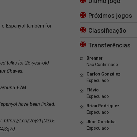
Último jogo
Próximos jogos
e o Espanyol também foi
Classificação
Transferências
Brenner
d talks for 25‑year‑old
Não Confirmado
hur Chaves.
Carlos González
Especulado
 around €7M.
Flávio
Especulado
Espanyol have been linked.
Brian Rodríguez
Especulado
l.
https://t.co/Vby2LjMrTF
Jhon Córdoba
Especulado
iCASq7d