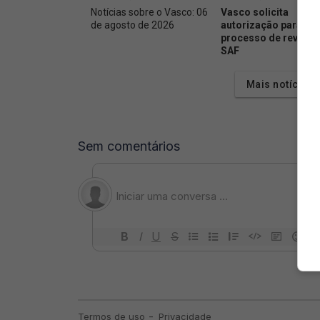
Notícias sobre o Vasco: 06
Vasco solicita
de agosto de 2026
autorização para inic
processo de revenda
SAF
Mais notícias