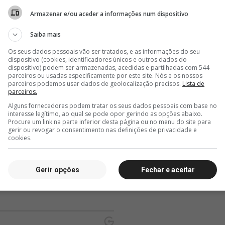
JP está a caminho do
Bastidores de
Vasco 
Armazenar e/ou aceder a informações num dispositivo
iar
clube português Casa Pia
Fluminense 1 x 3 Vasco
contra
 da
Colidi
Saiba mais
B. Rod
Os seus dados pessoais vão ser tratados, e as informações do seu
dispositivo (cookies, identificadores únicos e outros dados do
dispositivo) podem ser armazenadas, acedidas e partilhadas com 544
parceiros ou usadas especificamente por este site. Nós e os nossos
parceiros podemos usar dados de geolocalização precisos.
Lista de
parceiros.
Alguns fornecedores podem tratar os seus dados pessoais com base no
interesse legítimo, ao qual se pode opor gerindo as opções abaixo.
Procure um link na parte inferior desta página ou no menu do site para
gerir ou revogar o consentimento nas definições de privacidade e
cookies.
Gerir opções
Fechar e aceitar