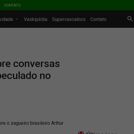
CONTATO
ividade
Vaskipédia
Supervascaínos
Contato
bre conversas
peculado no
e o zagueiro brasileiro Arthur