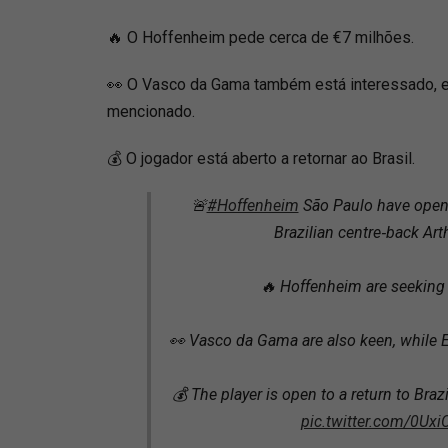
🔥 O Hoffenheim pede cerca de €7 milhões.
👀 O Vasco da Gama também está interessado, 
mencionado.
💰 O jogador está aberto a retornar ao Brasil.
🚨
#Hoffenheim
São Paulo have opene
Brazilian centre‑back Art
🔥 Hoffenheim are seeking
👀 Vasco da Gama are also keen, while 
💰 The player is open to a return to Brazi
pic.twitter.com/0Ux