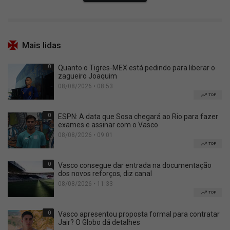
Mais lidas
0
Quanto o Tigres-MEX está pedindo para liberar o
zagueiro Joaquim
08/08/2026 • 08:53
TOP
0
ESPN: A data que Sosa chegará ao Rio para fazer
exames e assinar com o Vasco
08/08/2026 • 09:01
TOP
0
Vasco consegue dar entrada na documentação
dos novos reforços, diz canal
08/08/2026 • 11:33
TOP
0
Vasco apresentou proposta formal para contratar
Jair? O Globo dá detalhes