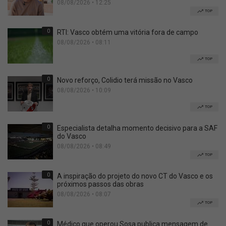
08/08/2026 • 12:25
TOP
0
RTI: Vasco obtém uma vitória fora de campo
08/08/2026 • 08:11
TOP
0
Novo reforço, Colidio terá missão no Vasco
08/08/2026 • 10:09
TOP
0
Especialista detalha momento decisivo para a SAF
do Vasco
08/08/2026 • 08:49
TOP
0
A inspiração do projeto do novo CT do Vasco e os
próximos passos das obras
08/08/2026 • 08:07
TOP
0
Médico que operou Sosa publica mensagem de