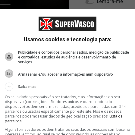
Usamos cookies e tecnologia para:
Publicidade e conteúdos personalizados, medição de publicidade
e conteúdos, estudos de audiência e desenvolvimento de
serviços
Armazenar e/ou aceder a informações num dispositivo
Saiba mais
Os seus dados pessoais vão ser tratados, e as informações do seu
dispositivo (cookies, identificadores únicos e outros dados do
dispositivo) podem ser armazenadas, acedidas e partilhadas com 544
parceiros ou usadas especificamente por este site. Nós e os nossos
parceiros podemos usar dados de geolocalização precisos.
Lista de
parceiros.
Alguns fornecedores podem tratar os seus dados pessoais com base no
22 minutos
31 minutos
34 m
interesse legítimo, ao qual se pode opor gerindo as opções abaixo.