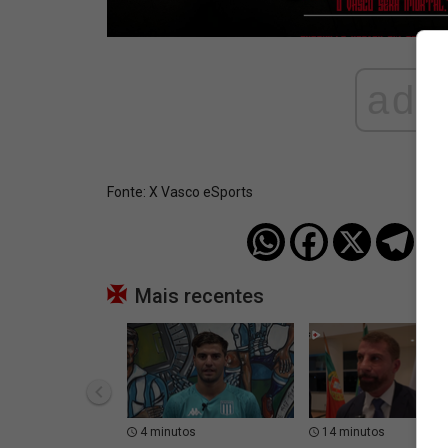
ad
Fonte:
X Vasco eSports
Mais recentes
4 minutos
14 minutos