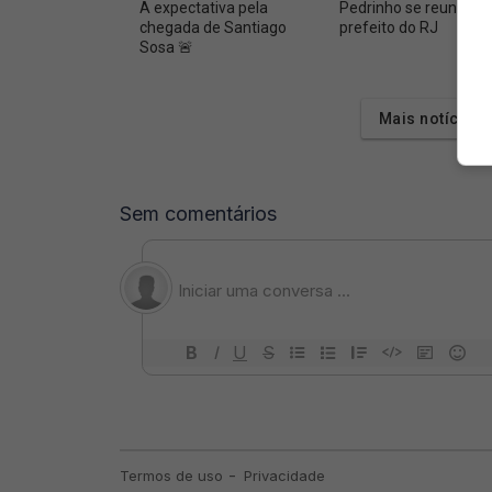
A expectativa pela
Pedrinho se reuniu c
chegada de Santiago
prefeito do RJ
Sosa 🚨
Mais notícias