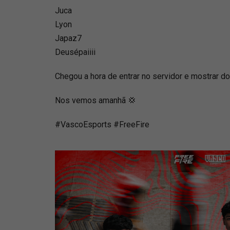
Juca
Lyon
Japaz7
Deusépaiiii
Chegou a hora de entrar no servidor e mostrar 
Nos vemos amanhã 💢
#VascoEsports #FreeFire