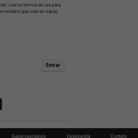
Supervascaínos
Vaskipédia
Contato