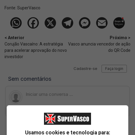
Fonte:
SuperVasco‎‎‎‎‎‎
< Anterior
Próximo >
Corujão Vascaíno: A estratégia
Vasco anuncia vencedor de ação
para acelerar aprovação do novo
do QR Code
investidor
Usamos cookies e tecnologia para: