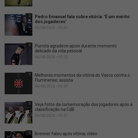
0
Pedro Emanuel fala sobre vitória: 'É um mérito
dos jogadores'
06/08/2026 • 00:20
0
Pumita agradece apoio durante momento
delicado da vida pessoal
06/08/2026 • 00:23
0
Melhores momentos da vitória do Vasco contra o
Fluminense; assista
06/08/2026 • 00:00
0
Veja fotos da comemoração dos jogadores após a
classificação na CdB
06/08/2026 • 00:37
0
Brenner falou após vitória; vídeo