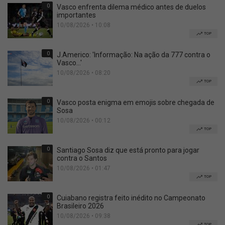
0
Vasco enfrenta dilema médico antes de duelos
importantes
10/08/2026 • 10:08
TOP
0
J.Americo: 'Informação: Na ação da 777 contra o
Vasco...'
10/08/2026 • 08:20
TOP
0
Vasco posta enigma em emojis sobre chegada de
Sosa
10/08/2026 • 00:12
TOP
0
Santiago Sosa diz que está pronto para jogar
contra o Santos
10/08/2026 • 01:47
TOP
0
Cuiabano registra feito inédito no Campeonato
Brasileiro 2026
10/08/2026 • 09:38
TOP