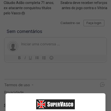
Cláudio Adão completa 71 anos;
Seabra deve receber reforços
ex-atacante conquistou títulos
antes do jogo contra o Vitória
pelo Vasco 🎂
SuperVasco