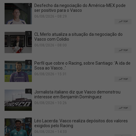
0
Desfecho da negociação do América-MEX pode
ser positivo para o Vasco
06/08/2026 • 08:29
TOP
1
CL Merlo atualiza a situação da negociação do
Vasco com Colidio
06/08/2026 • 08:00
TOP
0
Perfil que cobre o Racing, sobre Santiago: 'A ida de
Sosa ao Vasco...'
06/08/2026 • 15:31
TOP
0
Jornalista italiano diz que Vasco demonstrou
interesse em Benjamín Domínguez
06/08/2026 • 10:26
TOP
0
Léo Lacerda: Vasco realiza depósitos dos valores
exigidos pelo Racing
06/08/2026 • 14:33