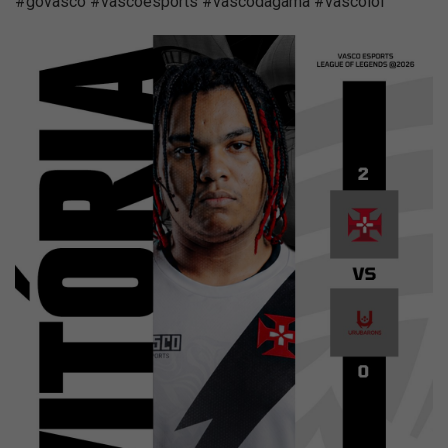
#govasco #vascoesports #vascodagama #vascolol