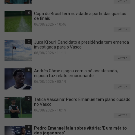
TOP
0
Copa do Brasil terá novidade a partir das quartas
de finais
06/08/2026 • 10:46
TOP
2
Juca Kfouri: Candidato a presidência tem emenda
investigada para o Vasco
06/08/2026 • 11:11
TOP
0
Andrés Gómez jogou com o pé anestesiado;
esposa faz relato emocionante
06/08/2026 • 08:19
TOP
2
Tática Vascaína: Pedro Emanuel tem plano ousado
no Vasco
06/08/2026 • 10:19
TOP
0
Pedro Emanuel fala sobre vitória: 'É um mérito
dos jogadores'