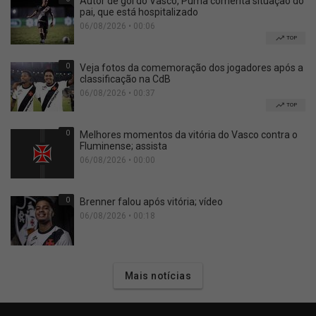
Autor de gol do Vasco, Puma comenta situação do
pai, que está hospitalizado
06/08/2026 • 00:06
TOP
0
Veja fotos da comemoração dos jogadores após a
classificação na CdB
06/08/2026 • 00:37
TOP
0
Melhores momentos da vitória do Vasco contra o
Fluminense; assista
06/08/2026 • 00:00
0
Brenner falou após vitória; vídeo
06/08/2026 • 00:18
Mais notícias