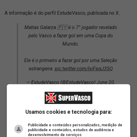
A informação é do perfil EstudeVasco, publicada no X.
Matías Galarza 🇵🇾 é o 7° jogador revelado
pelo Vasco a fazer gol em uma Copa do
Mundo.
Ele é o primeiro a fazer gol por uma Seleção
estrangeira.
pic.twitter.com/lxiFpqJ35Q
— EstudeVasco (@EstudeVasco)
June 20,
2026
Usamos cookies e tecnologia para:
ad
Publicidade e conteúdos personalizados, medição de
publicidade e conteúdos, estudos de audiência e
desenvolvimento de serviços