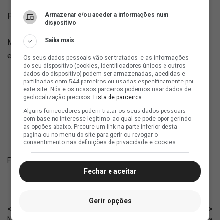
Armazenar e/ou aceder a informações num
Fonte: SuperVasco
dispositivo
Saiba mais
Matias Galarza, revelado pelo Vasco, faz seu primeiro gol
em copas do mundo pelo Paraguai!
Os seus dados pessoais vão ser tratados, e as informações
do seu dispositivo (cookies, identificadores únicos e outros
dados do dispositivo) podem ser armazenadas, acedidas e
Matias Galarza, revelado pelo Vasco, faz seu
partilhadas com 544 parceiros ou usadas especificamente por
este site. Nós e os nossos parceiros podemos usar dados de
primeiro gol em copas do mundo pelo
geolocalização precisos.
Lista de parceiros.
Paraguai!
pic.twitter.com/gDE5Rz867w
Alguns fornecedores podem tratar os seus dados pessoais
com base no interesse legítimo, ao qual se pode opor gerindo
— Arena Cruzmaltina (@are_cruzmaltina)
June
as opções abaixo. Procure um link na parte inferior desta
página ou no menu do site para gerir ou revogar o
20, 2026
consentimento nas definições de privacidade e cookies.
Fonte:
X Arena Cruzmaltina
Fechar e aceitar
Gerir opções
< Anterior
Próximo >
Notícias sobre o Vasco: 19 de
Diretoria define critérios para