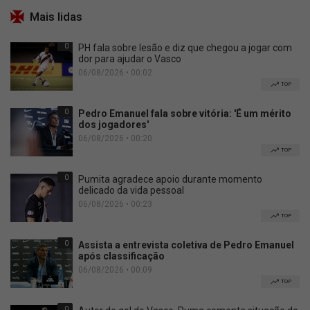
Mais lidas
0
PH fala sobre lesão e diz que chegou a jogar com
dor para ajudar o Vasco
06/08/2026 • 00:02
TOP
0
Pedro Emanuel fala sobre vitória: 'É um mérito
dos jogadores'
06/08/2026 • 00:20
TOP
0
Pumita agradece apoio durante momento
delicado da vida pessoal
06/08/2026 • 00:23
TOP
0
Assista a entrevista coletiva de Pedro Emanuel
após classificação
06/08/2026 • 00:09
TOP
0