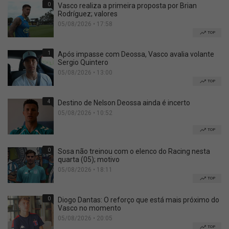
0
Vasco realiza a primeira proposta por Brian
Rodríguez; valores
05/08/2026 • 17:58
TOP
1
Após impasse com Deossa, Vasco avalia volante
Sergio Quintero
05/08/2026 • 13:00
TOP
4
Destino de Nelson Deossa ainda é incerto
05/08/2026 • 10:52
TOP
0
Sosa não treinou com o elenco do Racing nesta
quarta (05); motivo
05/08/2026 • 18:11
TOP
0
Diogo Dantas: O reforço que está mais próximo do
Vasco no momento
05/08/2026 • 20:05
TOP