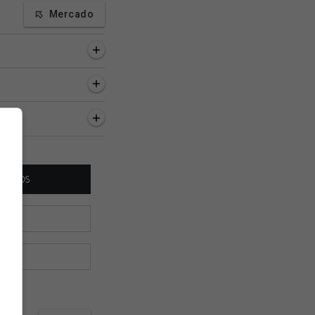
Mercado
a, 12 minutos
1 hora, 22 minutos
2 horas, 17 minutos
ala da evolução
Só depende de você:
Lucas Pedrosa diz 
 e apoio do treinador
Palmeiras x Vasco pode
Brenner quase deix
 Emanuel
ser transmitido pela getv
Vasco; vídeo