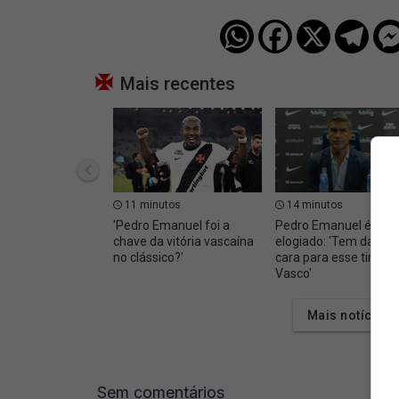
Mais recentes
11 minutos
14 minutos
'Pedro Emanuel foi a
Pedro Emanuel é
chave da vitória vascaína
elogiado: 'Tem dado 
no clássico?'
cara para esse time d
Vasco'
Mais notícias