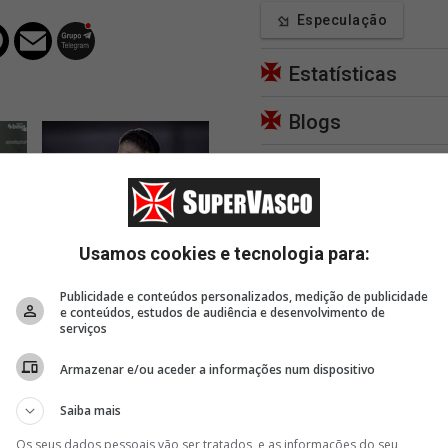
Especulação
Estatísticas
Blogs
Apoie
17 minutos
21 minutos
1 hor
Usamos cookies e tecnologia para:
Puma Rodríguez: 'Muitas
Cuiabano parabeniza
Jair f
uma
emoções juntas. Estou
torcida vascaína e
tática
o
passando por um
provoca o Fluminense na
Pedro
Publicidade e conteúdos personalizados, medição de publicidade
momento...'
rede social
e conteúdos, estudos de audiência e desenvolvimento de
serviços
Armazenar e/ou aceder a informações num dispositivo
Saiba mais
Os seus dados pessoais vão ser tratados, e as informações do seu