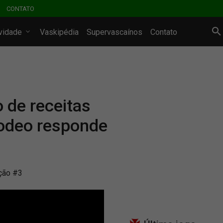
CONTATO
ividade
Vaskipédia
Supervascaínos
Contato
 de receitas
odeo responde
ção #3