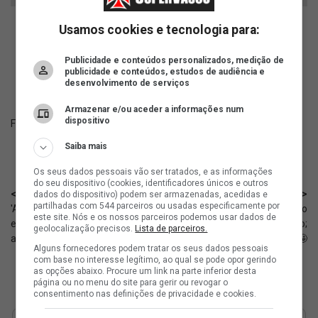
Usamos cookies e tecnologia para:
ad
Publicidade e conteúdos personalizados, medição de
publicidade e conteúdos, estudos de audiência e
desenvolvimento de serviços
Armazenar e/ou aceder a informações num
dispositivo
Fonte:
SuperVasco‎‎‎‎‎‎
Saiba mais
Os seus dados pessoais vão ser tratados, e as informações
do seu dispositivo (cookies, identificadores únicos e outros
< Anterior
Próximo >
dados do dispositivo) podem ser armazenadas, acedidas e
partilhadas com 544 parceiros ou usadas especificamente por
'A derrubada da liminar é a
Sub-17: É hoje! Vasco enfrenta o
este site. Nós e os nossos parceiros podemos usar dados de
esperança do Vasco', diz
Vitória pelo Brasileiro;
geolocalização precisos.
Lista de parceiros.
advogado
informações 🤩
Alguns fornecedores podem tratar os seus dados pessoais
com base no interesse legítimo, ao qual se pode opor gerindo
as opções abaixo. Procure um link na parte inferior desta
página ou no menu do site para gerir ou revogar o
consentimento nas definições de privacidade e cookies.