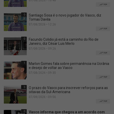
07/08/2026 • 10:48
TOP
0
Santiago Sosa é o novo jogador do Vasco, diz
Tomas Davila
07/08/2026 • 12:26
TOP
0
Facundo Colidio já está a caminho do Rio de
Janeiro, diz César Luis Merlo
07/08/2026 • 09:26
TOP
1
Marlon Gomes fala sobre permanência na Ucrânia
e desejo de voltar ao Vasco
07/08/2026 • 09:35
TOP
0
O prazo do Vasco para inscrever reforços para as
oitavas da Sul-Americana
07/08/2026 • 09:56
TOP
0
Vasco informa que chegou a um acordo com