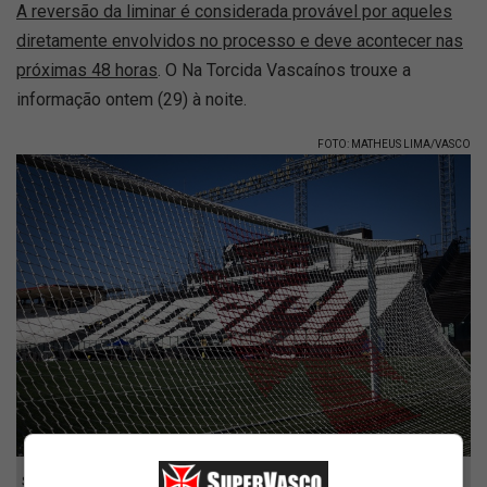
A reversão da liminar é considerada provável por aqueles
diretamente envolvidos no processo e deve acontecer nas
próximas 48 horas
. O Na Torcida Vascaínos trouxe a
informação ontem (29) à noite.
FOTO: MATHEUS LIMA/VASCO
São Januário