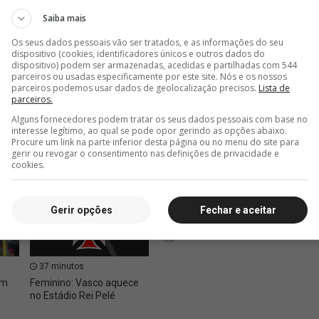
Saiba mais
Os seus dados pessoais vão ser tratados, e as informações do seu
dispositivo (cookies, identificadores únicos e outros dados do
dispositivo) podem ser armazenadas, acedidas e partilhadas com 544
parceiros ou usadas especificamente por este site. Nós e os nossos
parceiros podemos usar dados de geolocalização precisos.
Lista de
parceiros.
Alguns fornecedores podem tratar os seus dados pessoais com base no
interesse legítimo, ao qual se pode opor gerindo as opções abaixo.
Procure um link na parte inferior desta página ou no menu do site para
gerir ou revogar o consentimento nas definições de privacidade e
cookies.
Gerir opções
Fechar e aceitar
37 minutos
41 minutos
1 hor
em
Feminino: Vasco aquece
Vasco publica imagens do
Vasco 
s
no Estádio Rei Pelé
time rumo a Salvador
propos
Gome