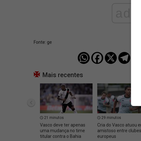
ad
Fonte:
ge
Mais recentes
21 minutos
29 minutos
Vasco deve ter apenas
Cria do Vasco atuou 
uma mudança no time
amistoso entre clube
titular contra o Bahia
europeus