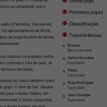
hletico-PR, pela 15ª rodada do
Último jogo
 Vasco na competição sob o
Próximos jogos
Classificação
 quatro (Palmeiras, Fluminense,
. Um aproveitamento de 86,6%.
Transferências
ipes da segunda parte da tabela,
ebaixamento.
Brenner
Não Confirmado
cabou cedendo os empates contra
Carlos González
s em confrontos fora de casa. Já
Especulado
e terminou derrotado.
Flávio
Especulado
 tropeços do Vasco também foram
Brian Rodríguez
o grupo. O time de São Januário
Especulado
deu para o Audax Italiano, em
Jhon Córdoba
 tradicional, o Vasco conquistou
Especulado
teu o Audax Italiano, em solo