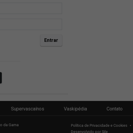
Supervascaínos
Vaskipédia
Contato
sco da Gama
Política de Privacidade e Cookies
•
Desenvolvido por
Sile