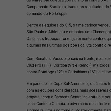
da entrevista coletiva após a vitória contra o At
Campeonato Brasileiro, traduz os resultados do
comando de Portaluppi.
Dentre as equipes do G-5, o time carioca venceu
São Paulo e Athletico) e empatou um (Flamengo)
Os únicos tropeços foram justamente contra equ
algumas nas últimas posições da luta contra o r
Com Renato, o Vasco até saiu na frente, mas a
Cruzeiro (11º) , Coritiba (9°) e Remo (19°), todo
contra Botafogo (12°) e Corinthians (16°), o club
Em paralelo, na Copa Sul-Americana, os únicos
com as equipes consideradas mais acessíveis d
empatou com o Barracas Central na estreia e per
casa. Contra o Olimpia, o adversário mais forte e
a primeira vitória no torneio. Posteriormente, ba