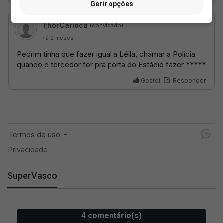
Gerir opções
SuperVasco