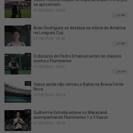
se aproximam
07/08/2026 • 08:50
TOP
0
Brian Rodríguez se destaca na vitória do América
na Leagues Cup
07/08/2026 • 08:42
TOP
0
O discurso de Pedro Emanuel antes do clássico
contra o Fluminense
07/08/2026 • 09:01
TOP
0
Vasco ainda não venceu o Bahia na Arena Fonte
Nova
07/08/2026 • 08:24
0
Guilherme Estrella esteve no Maracanã
acompanhando Fluminense 1 x 3 Vasco
07/08/2026 • 08:58