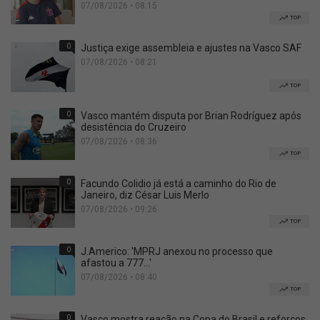
07/08/2026 • 08:15
TOP
0
Justiça exige assembleia e ajustes na Vasco SAF
07/08/2026 • 08:21
TOP
0
Vasco mantém disputa por Brian Rodríguez após
desistência do Cruzeiro
07/08/2026 • 08:36
TOP
0
Facundo Colidio já está a caminho do Rio de
Janeiro, diz César Luis Merlo
07/08/2026 • 09:26
TOP
0
J.Americo: 'MPRJ anexou no processo que
afastou a 777...'
07/08/2026 • 08:40
TOP
0
Vasco mostra reação na Copa do Brasil e reforços