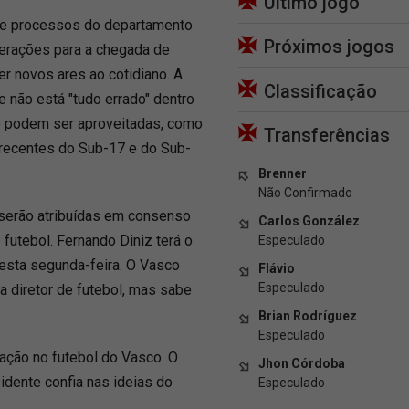
Último jogo
s e processos do departamento
Próximos jogos
lterações para a chegada de
zer novos ares ao cotidiano. A
Classificação
 não está "tudo errado" dentro
ue podem ser aproveitadas, como
Transferências
 recentes do Sub-17 e do Sub-
Brenner
Não Confirmado
 serão atribuídas em consenso
Carlos González
futebol. Fernando Diniz terá o
Especulado
nesta segunda-feira. O Vasco
Flávio
Especulado
 diretor de futebol, mas sabe
Brian Rodríguez
Especulado
pação no futebol do Vasco. O
Jhon Córdoba
idente confia nas ideias do
Especulado