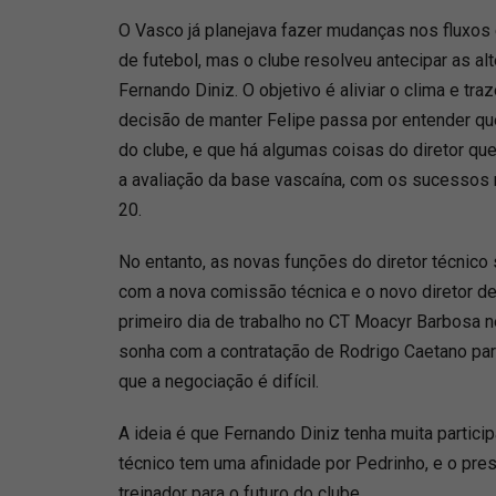
O Vasco já planejava fazer mudanças nos fluxo
de futebol, mas o clube resolveu antecipar as a
Fernando Diniz. O objetivo é aliviar o clima e tra
decisão de manter Felipe passa por entender que
do clube, e que há algumas coisas do diretor q
a avaliação da base vascaína, com os sucessos
20.
No entanto, as novas funções do diretor técnico
com a nova comissão técnica e o novo diretor de 
primeiro dia de trabalho no CT Moacyr Barbosa 
sonha com a contratação de Rodrigo Caetano para
que a negociação é difícil.
A ideia é que Fernando Diniz tenha muita partici
técnico tem uma afinidade por Pedrinho, e o pres
treinador para o futuro do clube.