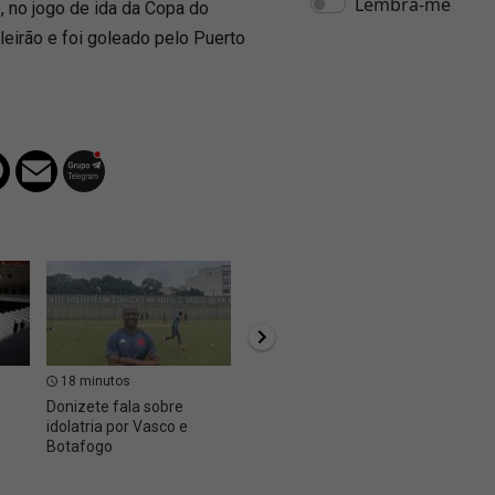
, no jogo de ida da Copa do
ileirão e foi goleado pelo Puerto
18 minutos
29 minutos
30 m
Donizete fala sobre
Feminino: Números da
Possív
idolatria por Vasco e
campanha do Vasco na 1ª
Vasco 
Botafogo
fase do Brasileirão A2
chegar