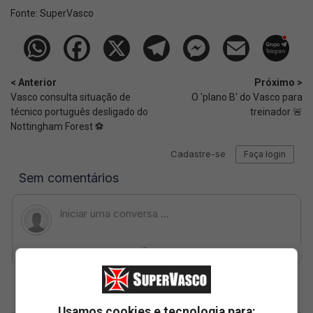
Fonte:
SuperVasco‎‎‎‎‎‎
< Anterior
Próximo >
Vasco consulta situação de
O 'plano B' do Vasco para
técnico português desligado do
treinador 🚨
Nottingham Forest ⚽
Usamos cookies e tecnologia para: