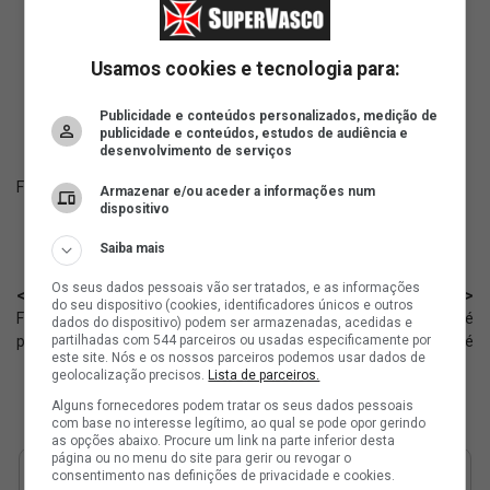
ad
Usamos cookies e tecnologia para:
Publicidade e conteúdos personalizados, medição de
publicidade e conteúdos, estudos de audiência e
desenvolvimento de serviços
Fonte:
SuperVasco‎‎‎‎‎‎
Armazenar e/ou aceder a informações num
dispositivo
Saiba mais
Os seus dados pessoais vão ser tratados, e as informações
< Anterior
Próximo >
do seu dispositivo (cookies, identificadores únicos e outros
Futsal: Relacionados do Vasco
Basquete Sub-22: Vasco é
dados do dispositivo) podem ser armazenadas, acedidas e
para enfrentar o Corrêas
superado pelo São José
partilhadas com 544 parceiros ou usadas especificamente por
este site. Nós e os nossos parceiros podemos usar dados de
geolocalização precisos.
Lista de parceiros.
Alguns fornecedores podem tratar os seus dados pessoais
com base no interesse legítimo, ao qual se pode opor gerindo
as opções abaixo. Procure um link na parte inferior desta
página ou no menu do site para gerir ou revogar o
consentimento nas definições de privacidade e cookies.