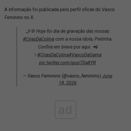
A informação foi publicada pelo perfil oficial do Vasco
Feminino no X.
🤳💢 Hoje foi dia de gravação das nossas
#CriasDaColina
com a nossa ídola, Pretinha.
Confira em breve por aqui. 📲
✨
#CriasDaColina
#VascoDaGama
pic.twitter.com/gusi7Da8YR
— Vasco Feminino (@vasco_feminino)
June
18, 2026
ad