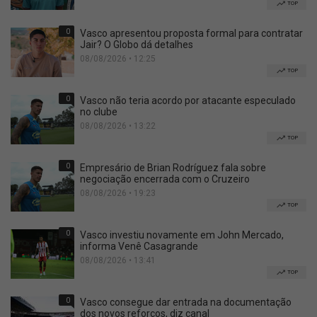
TOP
0
Vasco apresentou proposta formal para contratar
Jair? O Globo dá detalhes
08/08/2026 • 12:25
TOP
0
Vasco não teria acordo por atacante especulado
no clube
08/08/2026 • 13:22
TOP
0
Empresário de Brian Rodríguez fala sobre
negociação encerrada com o Cruzeiro
08/08/2026 • 19:23
TOP
0
Vasco investiu novamente em John Mercado,
informa Venê Casagrande
08/08/2026 • 13:41
TOP
0
Vasco consegue dar entrada na documentação
dos novos reforços, diz canal