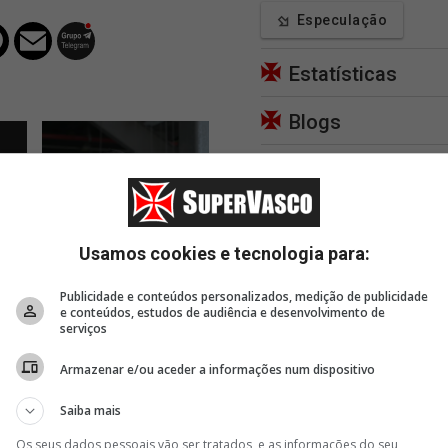
Especulação
Estatísticas
Blogs
Apoie
36 minutos
38 minutos
46 m
Usamos cookies e tecnologia para:
tem
Desfecho da negociação
Vasco eliminou o
André
 o
do América-MEX pode ser
Canobbio pela terceira
o pé a
positivo para o Vasco
vez seguida na Copa do
faz re
Publicidade e conteúdos personalizados, medição de publicidade
Brasil
e conteúdos, estudos de audiência e desenvolvimento de
serviços
Armazenar e/ou aceder a informações num dispositivo
Saiba mais
Os seus dados pessoais vão ser tratados, e as informações do seu