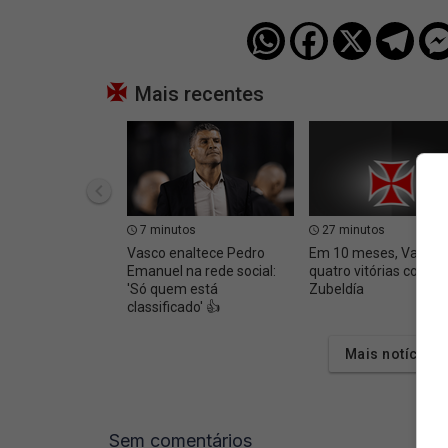
Mais recentes
7 minutos
27 minutos
Vasco enaltece Pedro
Em 10 meses, Vasco 
Emanuel na rede social:
quatro vitórias contra
'Só quem está
Zubeldía
classificado' 👍
Mais notícias