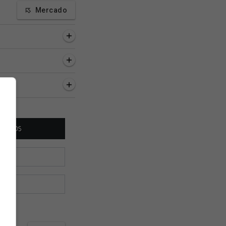
Mercado
inutos
54 minutos
1 hora, 5 minutos
s Gómez jogou com
'1, 2, 3...': Capas de jornais
CL Merlo atualiza a
nestesiado; esposa
repercutem a
situação da negoci
lato emocionante
classificação contra o rival
do Vasco com Colid