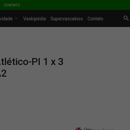
CONTATO
ividade
Vaskipédia
Supervascaínos
Contato
lético-PI 1 x 3
A2