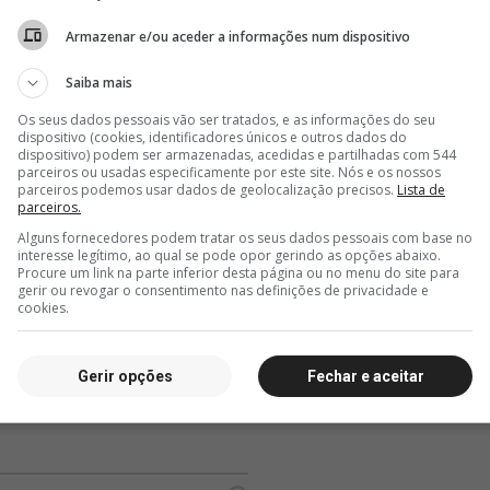
37 minutos
44 minutos
46 m
sos
Elenco faz o último treino
MPRJ critica a forma
Vasco
Armazenar e/ou aceder a informações num dispositivo
antes de viajar para
jurídica que o processo da
entrad
Salvador; fotos
777 foi recebido
docum
Saiba mais
reforç
Os seus dados pessoais vão ser tratados, e as informações do seu
dispositivo (cookies, identificadores únicos e outros dados do
dispositivo) podem ser armazenadas, acedidas e partilhadas com 544
parceiros ou usadas especificamente por este site. Nós e os nossos
parceiros podemos usar dados de geolocalização precisos.
Lista de
parceiros.
Alguns fornecedores podem tratar os seus dados pessoais com base no
interesse legítimo, ao qual se pode opor gerindo as opções abaixo.
Procure um link na parte inferior desta página ou no menu do site para
gerir ou revogar o consentimento nas definições de privacidade e
cookies.
Gerir opções
Fechar e aceitar