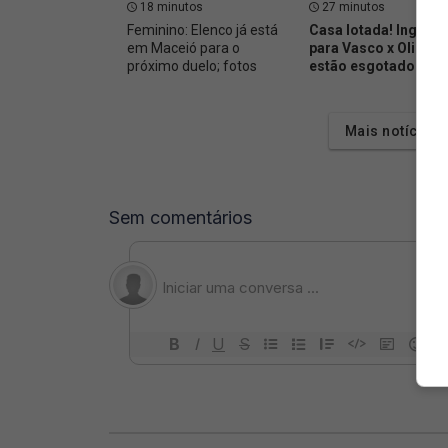
18 minutos
27 minutos
Feminino: Elenco já está
Casa lotada! Ingres
em Maceió para o
para Vasco x Olimpia
próximo duelo; fotos
estão esgotados
🎟️
Mais notícias