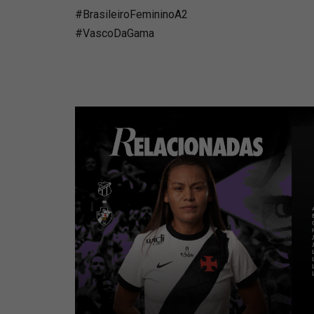
#BrasileiroFemininoA2
#VascoDaGama