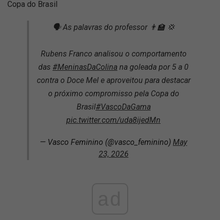
Copa do Brasil
🗣️ As palavras do professor 👨‍🏫 💢
Rubens Franco analisou o comportamento
das
#MeninasDaColina
na goleada por 5 a 0
contra o Doce Mel e aproveitou para destacar
o próximo compromisso pela Copa do
Brasil
#VascoDaGama
pic.twitter.com/uda8ijedMn
— Vasco Feminino (@vasco_feminino)
May
23, 2026
ad