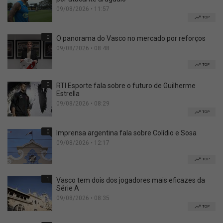
09/08/2026 • 11:57
TOP
0
O panorama do Vasco no mercado por reforços
09/08/2026 • 08:48
TOP
0
RTI Esporte fala sobre o futuro de Guilherme
Estrella
09/08/2026 • 08:29
TOP
0
Imprensa argentina fala sobre Colídio e Sosa
09/08/2026 • 12:17
TOP
1
Vasco tem dois dos jogadores mais eficazes da
Série A
09/08/2026 • 08:35
TOP