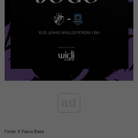
ad
Fonte:
X Vasco Base