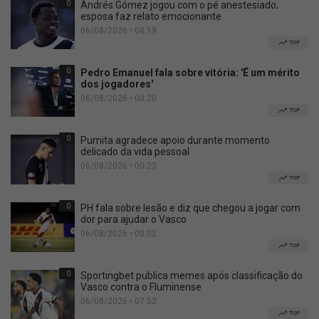
0
Andrés Gómez jogou com o pé anestesiado;
esposa faz relato emocionante
06/08/2026 • 08:19
TOP
0
Pedro Emanuel fala sobre vitória: 'É um mérito
dos jogadores'
06/08/2026 • 00:20
TOP
0
Pumita agradece apoio durante momento
delicado da vida pessoal
06/08/2026 • 00:23
TOP
0
PH fala sobre lesão e diz que chegou a jogar com
dor para ajudar o Vasco
06/08/2026 • 00:02
TOP
0
Sportingbet publica memes após classificação do
Vasco contra o Fluminense
06/08/2026 • 07:52
TOP