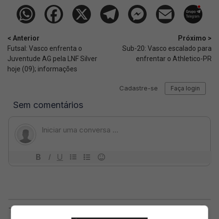
< Anterior
Próximo >
Futsal: Vasco enfrenta o
Sub-20: Vasco escalado para
Juventude AG pela LNF Silver
enfrentar o Athletico-PR
hoje (09); informações