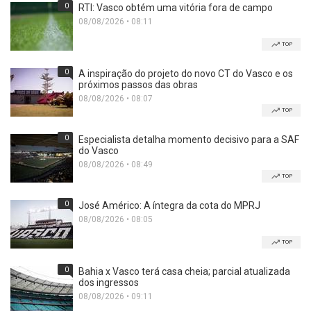
0
RTI: Vasco obtém uma vitória fora de campo
08/08/2026 • 08:11
TOP
0
A inspiração do projeto do novo CT do Vasco e os
próximos passos das obras
08/08/2026 • 08:07
TOP
0
Especialista detalha momento decisivo para a SAF
do Vasco
08/08/2026 • 08:49
TOP
0
José Américo: A íntegra da cota do MPRJ
08/08/2026 • 08:05
TOP
0
Bahia x Vasco terá casa cheia; parcial atualizada
dos ingressos
08/08/2026 • 09:11