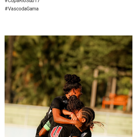
#CopaRioSub17
#VascodaGama