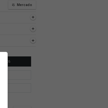
Mercado
a, 18 minutos
1 hora, 20 minutos
1 hora, 29 minutos
cho da negociação
Vasco eliminou o
Andrés Gómez jogo
érica-MEX pode ser
Canobbio pela terceira
o pé anestesiado; e
vo para o Vasco
vez seguida na Copa do
faz relato emocion
Brasil