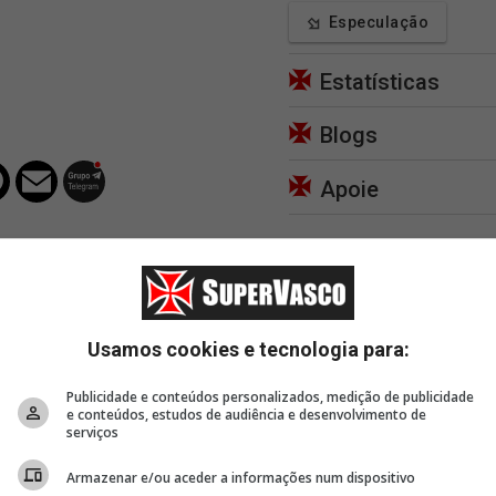
Especulação
Estatísticas
Blogs
Apoie
Usamos cookies e tecnologia para:
49 minutos
1 hora, 9 minutos
1 hor
Publicidade e conteúdos personalizados, medição de publicidade
e conteúdos, estudos de audiência e desenvolvimento de
uma
Vasco enaltece Pedro
Em 10 meses, Vasco tem
Desfe
serviços
do
Emanuel na rede social:
quatro vitórias contra o
do Am
'Só quem está
Zubeldía 👟
positi
Armazenar e/ou aceder a informações num dispositivo
classificado' 👍