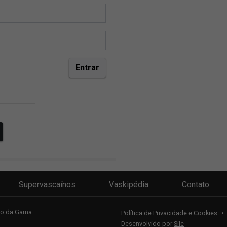
Supervascaínos
Vaskipédia
Contato
sco da Gama
Política de Privacidade e Cookies
•
Desenvolvido por
Sile