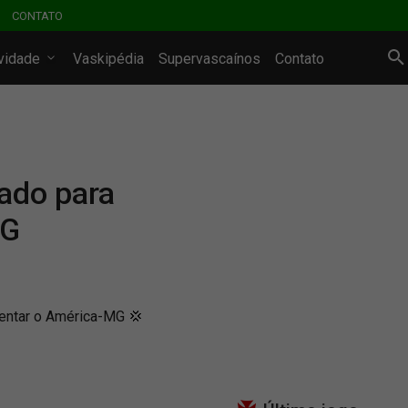
CONTATO
ividade
Vaskipédia
Supervascaínos
Contato
ado para
MG
entar o América-MG 💢