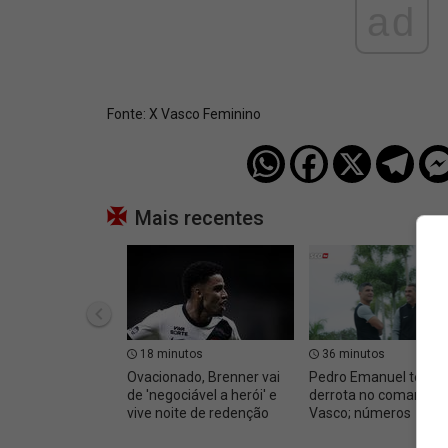
ad
Fonte:
X Vasco Feminino
Mais recentes
18 minutos
36 minutos
Ovacionado, Brenner vai
Pedro Emanuel tem 
de 'negociável a herói' e
derrota no comando 
vive noite de redenção
Vasco; números