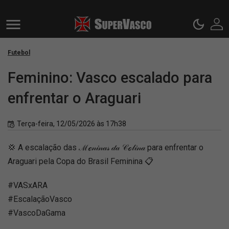
Futebol
Feminino: Vasco escalado para
enfrentar o Araguari
Terça-feira, 12/05/2026 às 17h38
💢 A escalação das ℳℯ𝓃𝒾𝓃𝒶𝓈 𝒹𝒶 𝒞ℴ𝓁𝒾𝓃𝒶 para enfrentar o
Araguari pela Copa do Brasil Feminina 📋
#VASxARA
#EscalaçãoVasco
#VascoDaGama