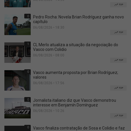
TOP
0
Pedro Rocha: Novela Brian Rodríguez ganha novo
capítulo
06/08/2026 • 18:30
TOP
1
CL Merlo atualiza a situação da negociação do
Vasco com Colidio
06/08/2026 • 08:00
TOP
0
Vasco aumenta proposta por Brian Rodríguez;
valores
06/08/2026 • 17:56
TOP
0
Jornalista italiano diz que Vasco demonstrou
interesse em Benjamín Domínguez
06/08/2026 • 10:26
TOP
0
Vasco finaliza contratação de Sosa e Colidio e faz