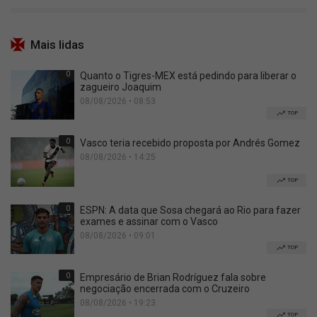
Mais lidas
0
Quanto o Tigres-MEX está pedindo para liberar o
zagueiro Joaquim
08/08/2026 • 08:53
TOP
0
Vasco teria recebido proposta por Andrés Gomez
08/08/2026 • 14:25
TOP
0
ESPN: A data que Sosa chegará ao Rio para fazer
exames e assinar com o Vasco
08/08/2026 • 09:01
TOP
0
Empresário de Brian Rodríguez fala sobre
negociação encerrada com o Cruzeiro
08/08/2026 • 19:23
TOP