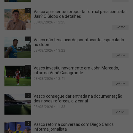
0
Vasco apresentou proposta formal para contratar
Jair? O Globo dá detalhes
08/08/2026 • 12:25
TOP
0
Vasco não teria acordo por atacante especulado
no clube
08/08/2026 • 13:22
TOP
0
Vasco investiu novamente em John Mercado,
informa Venê Casagrande
08/08/2026 • 13:41
TOP
0
Vasco consegue dar entrada na documentação
dos novos reforços, diz canal
08/08/2026 • 11:33
TOP
0
Vasco retoma conversas com Diego Carlos,
informa jornalista