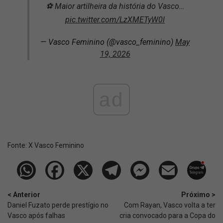
⚽ Maior artilheira da história do Vasco…
pic.twitter.com/LzXMETyW0l
— Vasco Feminino (@vasco_feminino)
May
19, 2026
ad
Fonte:
X Vasco Feminino
< Anterior
Próximo >
Daniel Fuzato perde prestígio no
Com Rayan, Vasco volta a ter
Vasco após falhas
cria convocado para a Copa do