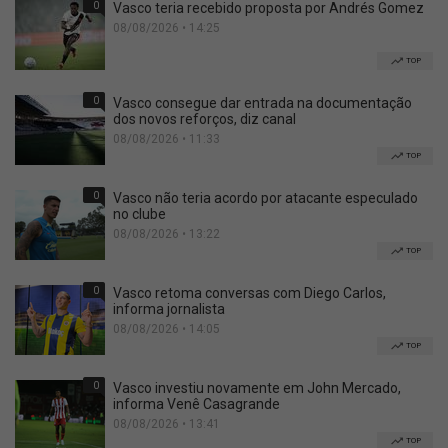
0
Vasco teria recebido proposta por Andrés Gomez
08/08/2026 • 14:25
TOP
0
Vasco consegue dar entrada na documentação
dos novos reforços, diz canal
08/08/2026 • 11:33
TOP
0
Vasco não teria acordo por atacante especulado
no clube
08/08/2026 • 13:22
TOP
0
Vasco retoma conversas com Diego Carlos,
informa jornalista
08/08/2026 • 14:05
TOP
0
Vasco investiu novamente em John Mercado,
informa Venê Casagrande
08/08/2026 • 13:41
TOP