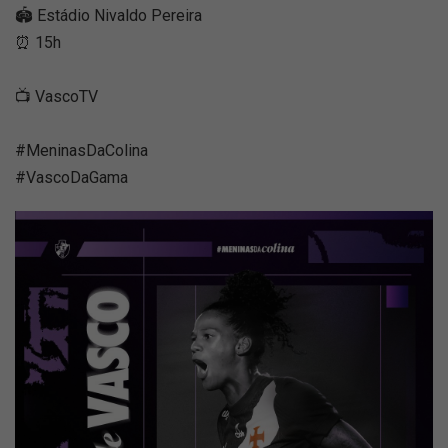
🏟 Estádio Nivaldo Pereira
⏰ 15h
📺 VascoTV
#MeninasDaColina
#VascoDaGama