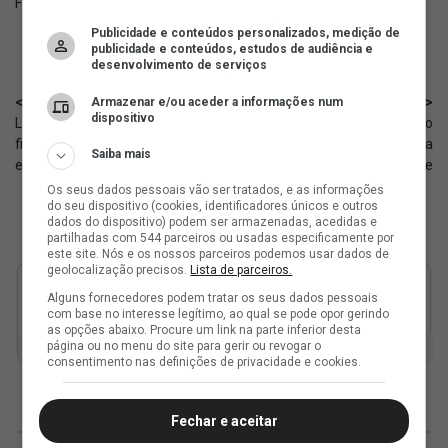
Fonte:
X Vasco Feminino
Publicidade e conteúdos personalizados, medição de
publicidade e conteúdos, estudos de audiência e
desenvolvimento de serviços
< Anterior
Próximo >
Armazenar e/ou aceder a informações num
dispositivo
Levantamento da EY mostra o
Vasco faz post sobre o jogo
financeiro dos clubes brasileiros
contra o Inter com Puma
Saiba mais
em 2025 🤑
Rodríguez na charge
Os seus dados pessoais vão ser tratados, e as informações
do seu dispositivo (cookies, identificadores únicos e outros
dados do dispositivo) podem ser armazenadas, acedidas e
partilhadas com 544 parceiros ou usadas especificamente por
este site. Nós e os nossos parceiros podemos usar dados de
geolocalização precisos.
Lista de parceiros.
Alguns fornecedores podem tratar os seus dados pessoais
com base no interesse legítimo, ao qual se pode opor gerindo
as opções abaixo. Procure um link na parte inferior desta
página ou no menu do site para gerir ou revogar o
consentimento nas definições de privacidade e cookies.
Fechar e aceitar