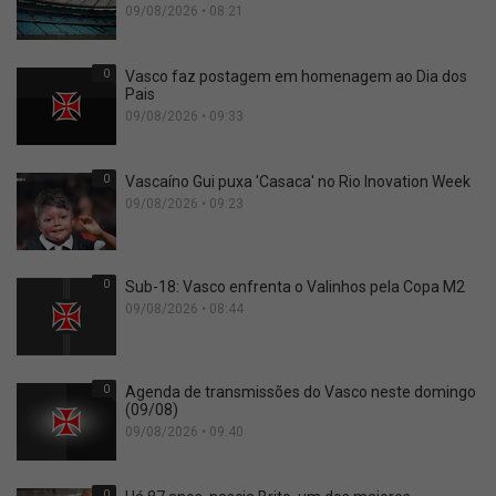
09/08/2026 • 08:21
0
Vasco faz postagem em homenagem ao Dia dos
Pais
09/08/2026 • 09:33
0
Vascaíno Gui puxa 'Casaca' no Rio Inovation Week
09/08/2026 • 09:23
0
Sub-18: Vasco enfrenta o Valinhos pela Copa M2
09/08/2026 • 08:44
0
Agenda de transmissões do Vasco neste domingo
(09/08)
09/08/2026 • 09:40
0