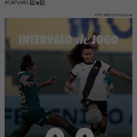
#CAPxVAS 0️⃣✖️0️⃣
FOTO: WESLLEY DOUGLAS