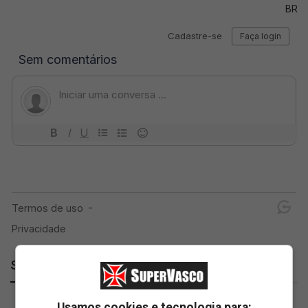
BR
SuperVasco
Usamos cookies e tecnologia para: