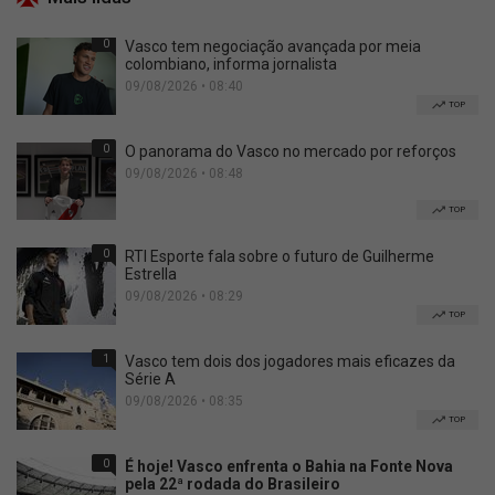
0
Vasco tem negociação avançada por meia
colombiano, informa jornalista
09/08/2026 • 08:40
TOP
0
O panorama do Vasco no mercado por reforços
09/08/2026 • 08:48
TOP
0
RTI Esporte fala sobre o futuro de Guilherme
Estrella
09/08/2026 • 08:29
TOP
1
Vasco tem dois dos jogadores mais eficazes da
Série A
09/08/2026 • 08:35
TOP
0
É hoje! Vasco enfrenta o Bahia na Fonte Nova
pela 22ª rodada do Brasileiro