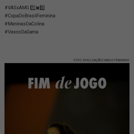
#VASxAMG 1️⃣✖️0️⃣
#CopaDoBrasilFeminina
#MeninasDaColina
#VascoDaGama
FOTO: DIVULGAÇÃO/VASCO FEMININO