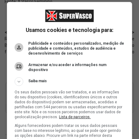
Fonte:
X Vasco Feminino
Usamos cookies e tecnologia para:
< Anterior
Próximo >
Rayan treinou com a Seleção
Feminino: O gol de Vick que
Publicidade e conteúdos personalizados, medição de
Brasileira na Granja Comary;
garantiu a classificação do
publicidade e conteúdos, estudos de audiência e
fotos
Vasco; vídeo
desenvolvimento de serviços
Armazenar e/ou aceder a informações num
dispositivo
Saiba mais
Os seus dados pessoais vão ser tratados, e as informações
do seu dispositivo (cookies, identificadores únicos e outros
dados do dispositivo) podem ser armazenadas, acedidas e
partilhadas com 544 parceiros ou usadas especificamente por
este site. Nós e os nossos parceiros podemos usar dados de
geolocalização precisos.
Lista de parceiros.
Alguns fornecedores podem tratar os seus dados pessoais
com base no interesse legítimo, ao qual se pode opor gerindo
as opções abaixo. Procure um link na parte inferior desta