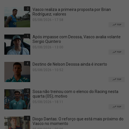
0
Vasco realiza a primeira proposta por Brian
Rodríguez; valores
05/08/2026 • 17:58
TOP
1
Após impasse com Deossa, Vasco avalia volante
Sergio Quintero
05/08/2026 • 13:00
TOP
4
Destino de Nelson Deossa ainda é incerto
05/08/2026 • 10:52
TOP
0
Sosa não treinou com o elenco do Racing nesta
quarta (05); motivo
05/08/2026 • 18:11
TOP
0
Diogo Dantas: O reforço que está mais próximo do
Vasco no momento