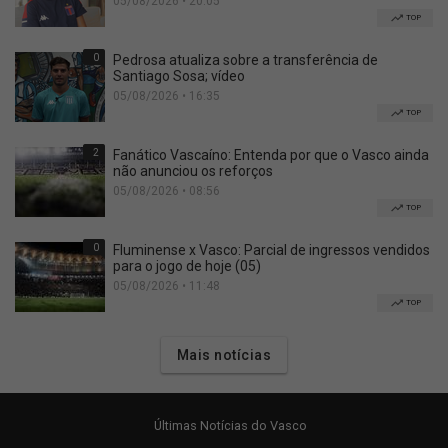
05/08/2026 • 20:05
TOP
0
Pedrosa atualiza sobre a transferência de
Santiago Sosa; vídeo
05/08/2026 • 16:35
TOP
2
Fanático Vascaíno: Entenda por que o Vasco ainda
não anunciou os reforços
05/08/2026 • 08:56
TOP
0
Fluminense x Vasco: Parcial de ingressos vendidos
para o jogo de hoje (05)
05/08/2026 • 11:48
TOP
Mais notícias
Últimas Notícias do Vasco