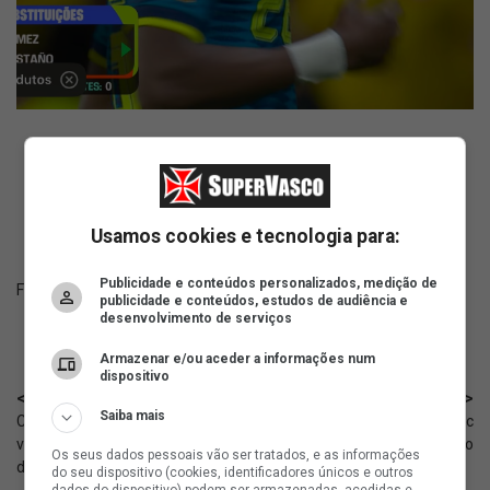
ad
Usamos cookies e tecnologia para:
Publicidade e conteúdos personalizados, medição de
Fonte:
X Gols do Brasileirão
publicidade e conteúdos, estudos de audiência e
desenvolvimento de serviços
Armazenar e/ou aceder a informações num
dispositivo
< Anterior
Próximo >
Saiba mais
Colômbia, de Andrés Gómez,
Cria do Vasco, Gabriel Pec
vence o Uzbequistão na estreia
negocia com clube brasileiro
Os seus dados pessoais vão ser tratados, e as informações
da Copa
do seu dispositivo (cookies, identificadores únicos e outros
dados do dispositivo) podem ser armazenadas, acedidas e