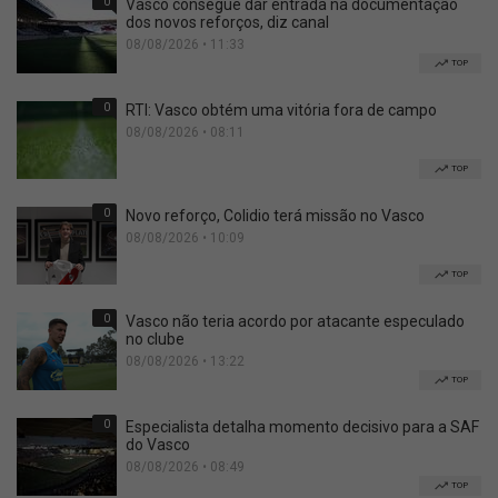
0
Vasco consegue dar entrada na documentação
dos novos reforços, diz canal
08/08/2026 • 11:33
TOP
0
RTI: Vasco obtém uma vitória fora de campo
08/08/2026 • 08:11
TOP
0
Novo reforço, Colidio terá missão no Vasco
08/08/2026 • 10:09
TOP
0
Vasco não teria acordo por atacante especulado
no clube
08/08/2026 • 13:22
TOP
0
Especialista detalha momento decisivo para a SAF
do Vasco
08/08/2026 • 08:49
TOP