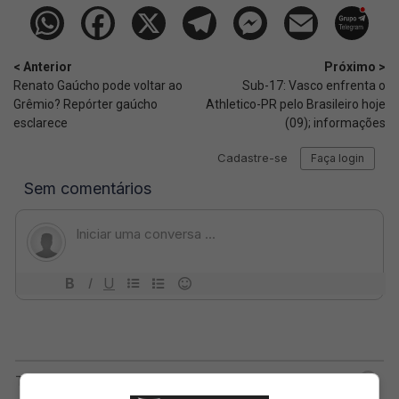
< Anterior
Próximo >
Renato Gaúcho pode voltar ao
Sub-17: Vasco enfrenta o
Grêmio? Repórter gaúcho
Athletico-PR pelo Brasileiro hoje
esclarece
(09); informações