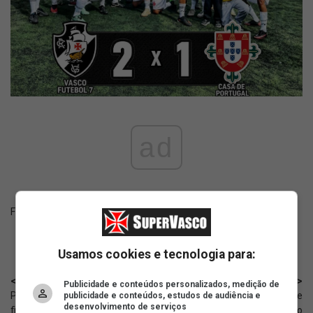
ad
Fonte:
Instagram robertoveresconde
Usamos cookies e tecnologia para:
< Anterior
Próximo >
Publicidade e conteúdos personalizados, medição de
Pedrinho: 'Não sei se essa
SAF: Envolvidos acreditam que
publicidade e conteúdos, estudos de audiência e
desenvolvimento de serviços
fixação do Bap em dar pitaco na
se chegará a um meio-termo no