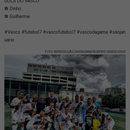
GOLS DO VASCO
⚽ Dinho
⚽ Guilherme
#Vasco #futebol7 #vascofutebol7 #vascodagama #saojan
uario
FOTO: REPRODUÇÃO/INSTAGRAM/ROBERTO VERESCONDE