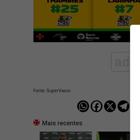
ad
Fonte:
SuperVasco‎‎‎‎‎‎
Mais recentes