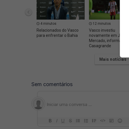
4 minutos
12 minutos
Relacionados do Vasco
Vasco investiu
para enfrentar o Bahia
novamente em John
Mercado, informa Ve
Casagrande
Mais notícias