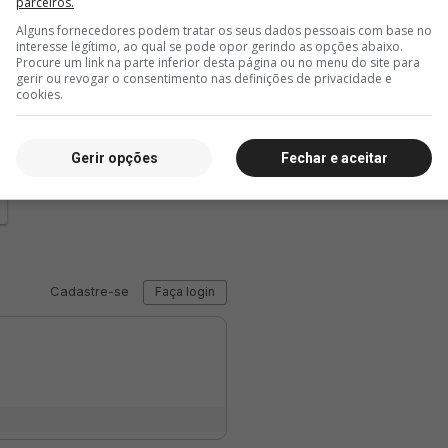
parceiros.
Alguns fornecedores podem tratar os seus dados pessoais com base no
interesse legítimo, ao qual se pode opor gerindo as opções abaixo.
Procure um link na parte inferior desta página ou no menu do site para
gerir ou revogar o consentimento nas definições de privacidade e
17 minutos
18 minutos
25 m
cookies.
Números dos últimos
Vasco depende da AFA
Lucas 
camisas 9 do Vasco
para registrar jogadores
casos 
nê
para atuar na Sul-
jogado
Gerir opções
Fechar e aceitar
Americana
Ameri