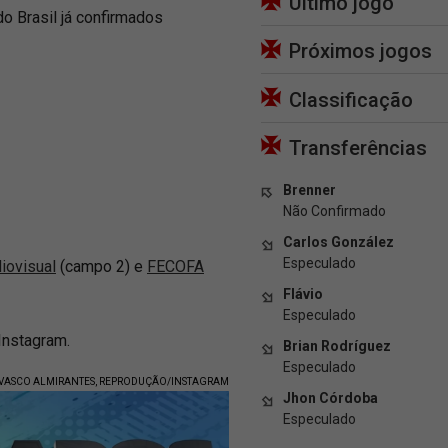
Último jogo
o Brasil já confirmados
Próximos jogos
Classificação
Transferências
Brenner
Não Confirmado
Carlos González
Especulado
iovisual
(campo 2) e
FECOFA
Flávio
Especulado
Instagram.
Brian Rodríguez
Especulado
 VASCO ALMIRANTES, REPRODUÇÃO/INSTAGRAM
Jhon Córdoba
Especulado