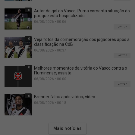
0
Autor de gol do Vasco, Puma comenta situação do
pai, que está hospitalizado
06/08/2026 • 00:06
TOP
0
Veja fotos da comemoração dos jogadores após a
classificação na CdB
06/08/2026 • 00:37
TOP
0
Melhores momentos da vitória do Vasco contra o
Fluminense; assista
06/08/2026 • 00:00
TOP
0
Brenner falou após vitória; vídeo
06/08/2026 • 00:18
Mais notícias