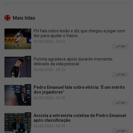
Mais lidas
0
PH fala sobre lesão e diz que chegou a jogar com
dor para ajudar o Vasco
06/08/2026 • 00:02
TOP
0
Pumita agradece apoio durante momento
delicado da vida pessoal
06/08/2026 • 00:23
TOP
0
Pedro Emanuel fala sobre vitória: 'É um mérito
dos jogadores'
06/08/2026 • 00:20
TOP
0
Assista a entrevista coletiva de Pedro Emanuel
após classificação
06/08/2026 • 00:09
TOP