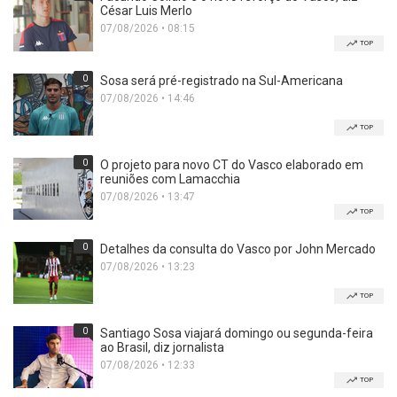
César Luis Merlo
07/08/2026 • 08:15
TOP
0
Sosa será pré-registrado na Sul-Americana
07/08/2026 • 14:46
TOP
0
O projeto para novo CT do Vasco elaborado em
reuniões com Lamacchia
07/08/2026 • 13:47
TOP
0
Detalhes da consulta do Vasco por John Mercado
07/08/2026 • 13:23
TOP
0
Santiago Sosa viajará domingo ou segunda-feira
ao Brasil, diz jornalista
07/08/2026 • 12:33
TOP