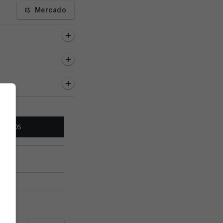
Mercado
as, 43 minutos
7 horas, 2 minutos
7 horas, 52 minutos
finaliza
Vasco pretende inscrever
Globo Esporte RJ
tação de Sosa e
Sosa até amanhã,
repercute a classifi
o e faz proposta por
segundo jornalista
do Vasco na Copa d
rigues
Brasil