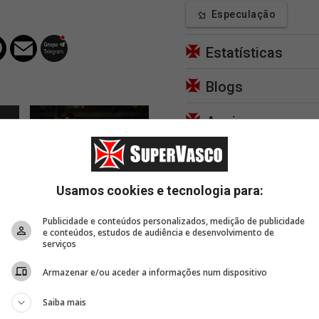
Especulação
Estatísticas
Blogs
Apoie
5 horas, 35 minutos
6 horas, 31 minutos
6 hor
Usamos cookies e tecnologia para:
JP está a caminho do
Bastidores de
Vasco 
iar
clube português Casa Pia
Fluminense 1 x 3 Vasco
contra
Publicidade e conteúdos personalizados, medição de publicidade
 da
Colidi
e conteúdos, estudos de audiência e desenvolvimento de
B. Rod
serviços
Armazenar e/ou aceder a informações num dispositivo
Saiba mais