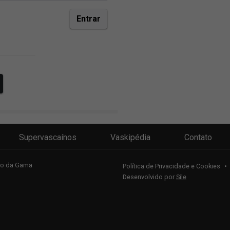
Supervascaínos
Vaskipédia
Contato
sco da Gama
Política de Privacidade e Cookies
•
Desenvolvido por
Sile