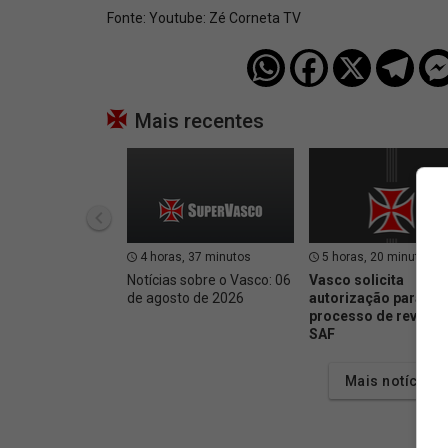
Fonte:
Youtube: Zé Corneta TV
Mais recentes
4 horas, 37 minutos
5 horas, 20 minutos
Notícias sobre o Vasco: 06
Vasco solicita
de agosto de 2026
autorização para inic
processo de revenda
SAF
Mais notícias