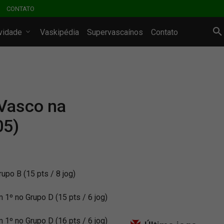
CONTATO
ividade
Vaskipédia
Supervascaínos
Contato
 Vasco na
05)
upo B (15 pts / 8 jog)
1º no Grupo D (15 pts / 6 jog)
1º no Grupo D (16 pts / 6 jog)