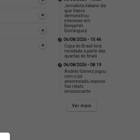
Jornalista italiano diz
que Vasco
demonstrou
interesse em
Benjamín
Domínguez
06/08/2026 • 10:46
Copa do Brasil terá
novidade a partir das
quartas de finais
06/08/2026 • 08:19
Andrés Gómez jogou
com o pé
anestesiado; esposa
faz relato
emocionante
as, 22 minutos
2 horas, 41 minutos
3 horas, 6 minutos
Ver mais
l orquestrado: Vídeo
Juca Kfouri: Candidato a
Copa do Brasil terá
 as atuações de
presidência tem emenda
novidade a partir da
 Thiago Mendes
investigada para o Vasco
quartas de finais