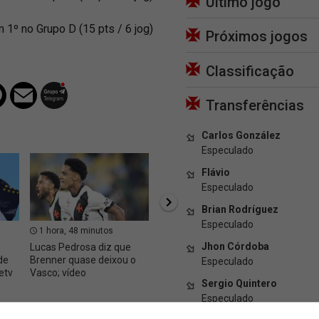
Último jogo
 1º no Grupo D (15 pts / 6 jog)
Próximos jogos
Classificação
Transferências
Carlos González
Especulado
Flávio
Especulado
Brian Rodríguez
Especulado
1 hora, 48 minutos
2 horas
2 hor
Jhon Córdoba
Lucas Pedrosa diz que
Rica Perrone destaca
Recita
de
Brenner quase deixou o
ímpeto e coragem do
mostra
Especulado
etv
Vasco; vídeo
Vasco contra o
Jair e
Sergio Quintero
Fluminense
Especulado