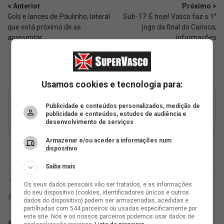
< Anterior
Próximo >
Gols e lances de Paulinho, lateral
Sub-17: É hoje! Vasco faz o 1°
que está próximo de se
jogo da final do Carioca;
apresentar
informações
Usamos cookies e tecnologia para:
Publicidade e conteúdos personalizados, medição de
publicidade e conteúdos, estudos de audiência e
desenvolvimento de serviços
Armazenar e/ou aceder a informações num
dispositivo
Saiba mais
Os seus dados pessoais vão ser tratados, e as informações
do seu dispositivo (cookies, identificadores únicos e outros
dados do dispositivo) podem ser armazenadas, acedidas e
partilhadas com 544 parceiros ou usadas especificamente por
este site. Nós e os nossos parceiros podemos usar dados de
SuperVasco