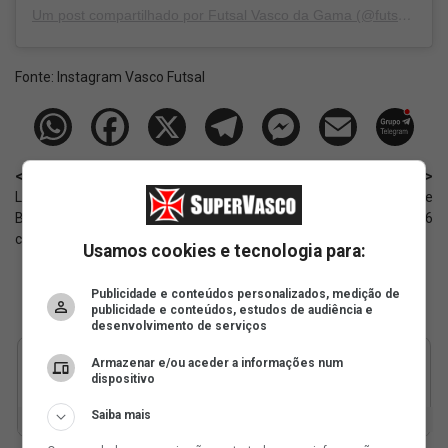
Um post compartilhado por Futsal Vasco da Gama (@futsalvasco)
Fonte:
Instagram Vasco Futsal
< Anterior
Próximo >
Léo Jardim, sobre Seleção
Notícias sobre o Vasco: 13 de
Brasileira: 'Sei que tenho
maio de 2026
condições'
Usamos cookies e tecnologia para:
Publicidade e conteúdos personalizados, medição de
publicidade e conteúdos, estudos de audiência e
desenvolvimento de serviços
Armazenar e/ou aceder a informações num
dispositivo
Saiba mais