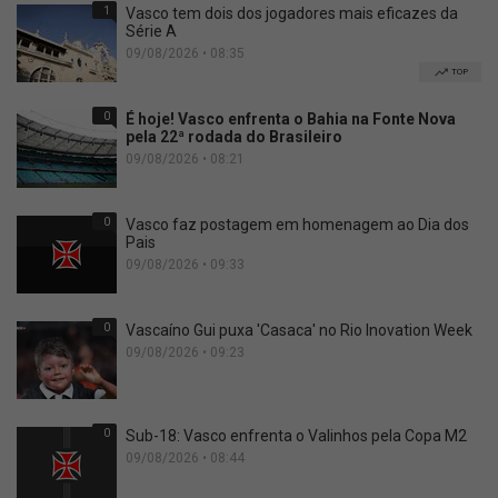
1
Vasco tem dois dos jogadores mais eficazes da
Série A
09/08/2026 • 08:35
TOP
0
É hoje! Vasco enfrenta o Bahia na Fonte Nova
pela 22ª rodada do Brasileiro
09/08/2026 • 08:21
0
Vasco faz postagem em homenagem ao Dia dos
Pais
09/08/2026 • 09:33
0
Vascaíno Gui puxa 'Casaca' no Rio Inovation Week
09/08/2026 • 09:23
0
Sub-18: Vasco enfrenta o Valinhos pela Copa M2
09/08/2026 • 08:44