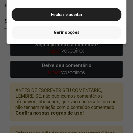
Fechar e aceitar
SuperVasco
Gerir opções