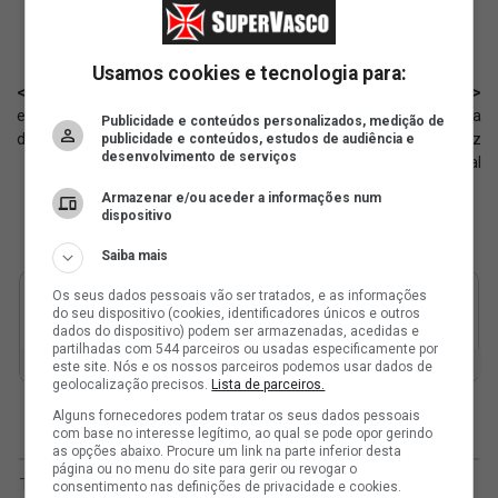
Usamos cookies e tecnologia para:
< Anterior
Próximo >
eSports: Vasco joga a rodada 15
Negociação com Arboleda
Publicidade e conteúdos personalizados, medição de
da FFWS BR de Free Fire; assista
poderia envolver jogadores, diz
publicidade e conteúdos, estudos de audiência e
desenvolvimento de serviços
canal
Armazenar e/ou aceder a informações num
dispositivo
Saiba mais
Os seus dados pessoais vão ser tratados, e as informações
do seu dispositivo (cookies, identificadores únicos e outros
dados do dispositivo) podem ser armazenadas, acedidas e
partilhadas com 544 parceiros ou usadas especificamente por
este site. Nós e os nossos parceiros podemos usar dados de
geolocalização precisos.
Lista de parceiros.
Alguns fornecedores podem tratar os seus dados pessoais
com base no interesse legítimo, ao qual se pode opor gerindo
as opções abaixo. Procure um link na parte inferior desta
página ou no menu do site para gerir ou revogar o
consentimento nas definições de privacidade e cookies.