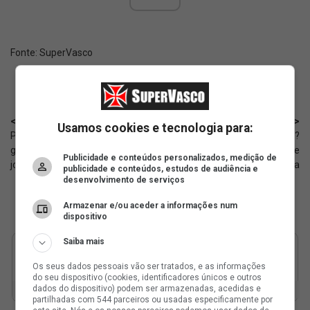
Fonte:
SuperVasco‎‎‎‎‎‎
< Anterior
Próximo >
Usamos cookies e tecnologia para:
Pessoas próximas de Sforza
Renato Gaúcho pediu o retorno?
garantem sobre o futuro do
A avaliação interna sobre
Publicidade e conteúdos personalizados, medição de
jogador
Estrella
publicidade e conteúdos, estudos de audiência e
desenvolvimento de serviços
Armazenar e/ou aceder a informações num
dispositivo
Saiba mais
Os seus dados pessoais vão ser tratados, e as informações
do seu dispositivo (cookies, identificadores únicos e outros
dados do dispositivo) podem ser armazenadas, acedidas e
partilhadas com 544 parceiros ou usadas especificamente por