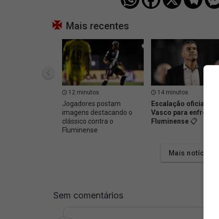
Mais recentes
12 minutos
14 minutos
Jogadores postam
Escalação oficial do
imagens destacando o
Vasco para enfrentar
clássico contra o
Fluminense
📋
Fluminense
Mais notícias