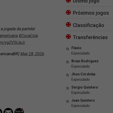
Último jogo
Próximos jogos
Classificação
a jogada da partida!
americana
#CocaCola
Transferências
com/vgZV5tJaJr
Flávio
Especulado
ericanaBR)
May 28, 2026
Brian Rodríguez
Especulado
Jhon Córdoba
Especulado
Sergio Quintero
Especulado
Juan Quintero
Especulado