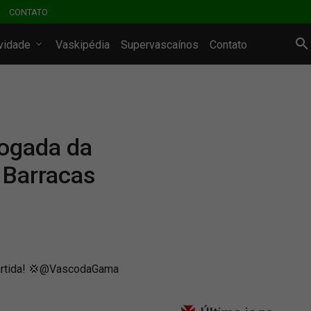
CONTATO
ividade
Vaskipédia
Supervascaínos
Contato
jogada da
0 Barracas
partida! 💢@VascodaGama