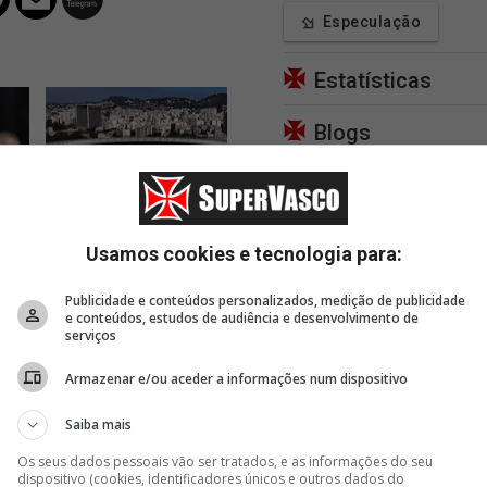
Especulação
Estatísticas
Blogs
Apoie
32 minutos
41 minutos
43 m
Imagens da chegada do
Diogo Dantas: O reforço
Polici
 o
Vasco ao Maracanã
que está mais próximo do
no ent
Usamos cookies e tecnologia para:
Vasco no momento ⏰
fotos
Publicidade e conteúdos personalizados, medição de publicidade
e conteúdos, estudos de audiência e desenvolvimento de
serviços
Armazenar e/ou aceder a informações num dispositivo
Saiba mais
Os seus dados pessoais vão ser tratados, e as informações do seu
dispositivo (cookies, identificadores únicos e outros dados do