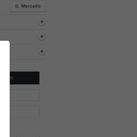
Mercado
inutos
47 minutos
48 minutos
amento é reforçado
Feminino: O próximo
Vasco decide unifo
orno do Maracanã;
compromisso do Vasco
que entrará em ca
na temporada
contra o Fluminens