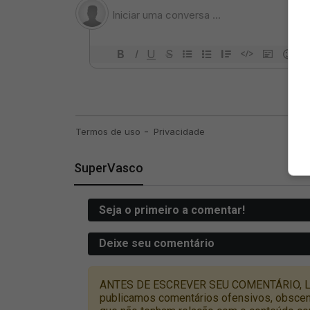
SuperVasco