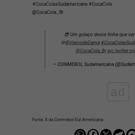
#CocaColaxSudamericana #CocaCola
@CocaCola_Br
😎 Um golaço desse tinha que ser 
💢
@VascodaGama
#CocaColaxSud
@CocaCola_Br
pic.twitter.
— CONMEBOL Sudamericana (@Sudam
ad
Fonte:
X da Conmebol Sul-Americana