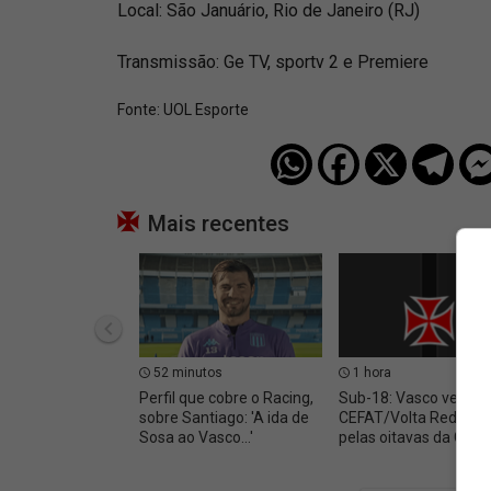
Local: São Januário, Rio de Janeiro (RJ)
Transmissão: Ge TV, sportv 2 e Premiere
Fonte:
UOL Esporte
Mais recentes
52 minutos
1 hora
Perfil que cobre o Racing,
Sub-18: Vasco vence 
sobre Santiago: 'A ida de
CEFAT/Volta Redond
Sosa ao Vasco...'
pelas oitavas da Cop