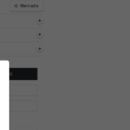
Mercado
as, 6 minutos
2 horas, 13 minutos
2 horas, 16 minutos
a de transmissões
'Pedro Emanuel foi a
Pedro Emanuel é
co nesta quinta
chave da vitória vascaína
elogiado: 'Tem dad
/2026) 📺
no clássico?'
cara para esse time
Vasco'