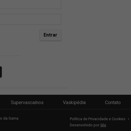
Supervascaínos
Vaskipédia
Contato
sco da Gama
Política de Privacidade e Cookies
•
Desenvolvido por
Sile