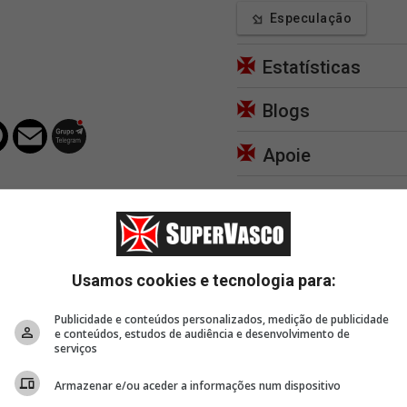
Especulação
Estatísticas
Blogs
Apoie
Usamos cookies e tecnologia para:
1 hora, 49 minutos
2 horas, 4 minutos
2 hor
Publicidade e conteúdos personalizados, medição de publicidade
o
Léo Lacerda: Vasco
Retrospecto do Vasco em
Agend
e conteúdos, estudos de audiência e desenvolvimento de
a
realiza depósitos dos
06/08
do Vas
serviços
a M2
valores exigidos pelo
(06/08
Racing
Armazenar e/ou aceder a informações num dispositivo