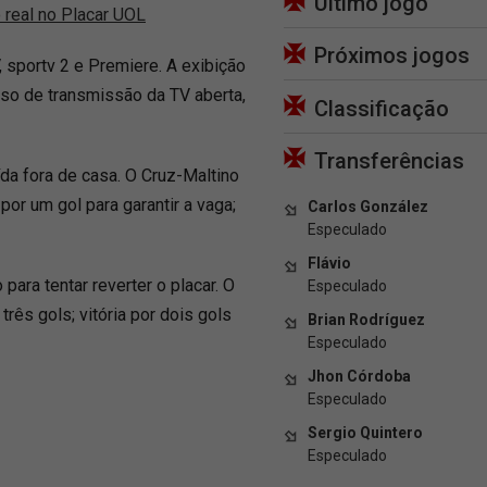
Último jogo
 real no Placar UOL
Próximos jogos
, sportv 2 e Premiere. A exibição
aso de transmissão da TV aberta,
Classificação
Transferências
a fora de casa. O Cruz-Maltino
por um gol para garantir a vaga;
Carlos González
Especulado
Flávio
para tentar reverter o placar. O
Especulado
ês gols; vitória por dois gols
Brian Rodríguez
Especulado
Jhon Córdoba
Especulado
Sergio Quintero
Especulado