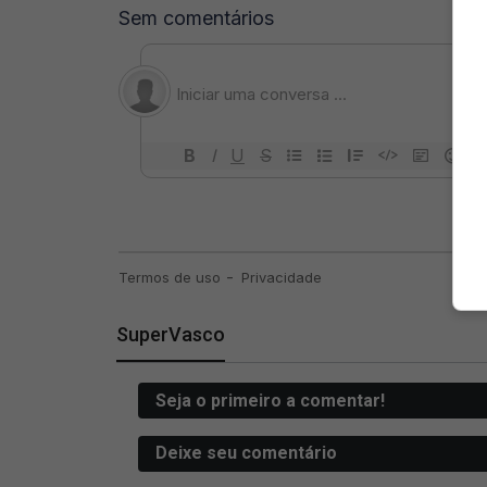
SuperVasco