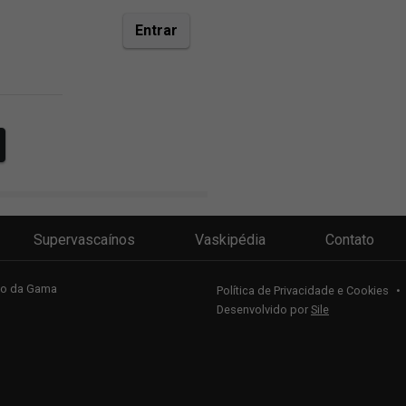
Supervascaínos
Vaskipédia
Contato
sco da Gama
Política de Privacidade e Cookies
•
Desenvolvido por
Sile