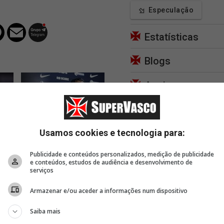
Especulação
Estatísticas
Blogs
Apoie
2 horas, 10 minutos
2 horas, 13 minutos
2 hor
Usamos cookies e tecnologia para:
io
Pedro Emanuel fala
Brenner falou após vitória;
Assist
sobre vitória: 'É um
vídeo
coleti
Publicidade e conteúdos personalizados, medição de publicidade
oal
mérito dos jogadores'
Emanu
e conteúdos, estudos de audiência e desenvolvimento de
classi
serviços
Armazenar e/ou aceder a informações num dispositivo
Saiba mais