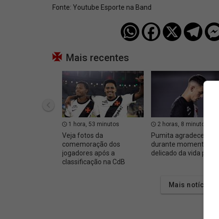
Fonte:
Youtube Esporte na Band
Mais recentes
1 hora, 53 minutos
2 horas, 8 minutos
Veja fotos da
Pumita agradece apo
comemoração dos
durante momento
jogadores após a
delicado da vida pess
classificação na CdB
Mais notícias