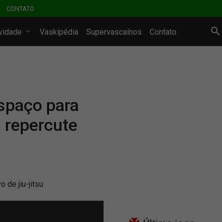
CONTATO
ividade
Vaskipédia
Supervascaínos
Contato
espaço para
d repercute
 de jiu-jitsu