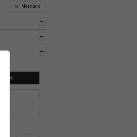
Mercado
as, 21 minutos
2 horas, 24 minutos
2 horas, 29 minutos
a a entrevista
Autor de gol do Vasco,
PH fala sobre lesão 
va de Pedro
Puma comenta situação
que chegou a jogar
el após
do pai, que está
dor para ajudar o V
ficação
hospitalizado