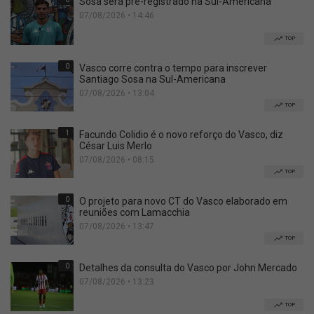
Sosa será pré-registrado na Sul-Americana
07/08/2026 • 14:46
TOP
0
Vasco corre contra o tempo para inscrever
Santiago Sosa na Sul-Americana
07/08/2026 • 13:04
TOP
1
Facundo Colidio é o novo reforço do Vasco, diz
César Luis Merlo
07/08/2026 • 08:15
TOP
0
O projeto para novo CT do Vasco elaborado em
reuniões com Lamacchia
07/08/2026 • 13:47
TOP
0
Detalhes da consulta do Vasco por John Mercado
07/08/2026 • 13:23
TOP