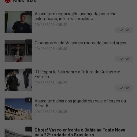
Mais lidas
0
Vasco tem negociação avançada por meia
colombiano, informa jornalista
09/08/2026 • 08:40
TOP
0
O panorama do Vasco no mercado por reforços
09/08/2026 • 08:48
TOP
0
RTI Esporte fala sobre o futuro de Guilherme
Estrella
09/08/2026 • 08:29
TOP
1
Vasco tem dois dos jogadores mais eficazes da
Série A
09/08/2026 • 08:35
0
É hoje! Vasco enfrenta o Bahia na Fonte Nova
pela 22ª rodada do Brasileiro