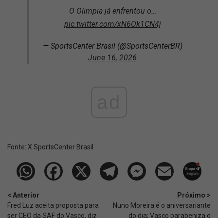
O Olimpia já enfrentou o…
pic.twitter.com/xN6Ok1CN4j
— SportsCenter Brasil (@SportsCenterBR)
June 16, 2026
ad
Fonte:
X SportsCenter Brasil
< Anterior
Próximo >
Fred Luz aceita proposta para
Nuno Moreira é o aniversariante
ser CEO da SAF do Vasco, diz
do dia; Vasco parabeniza o