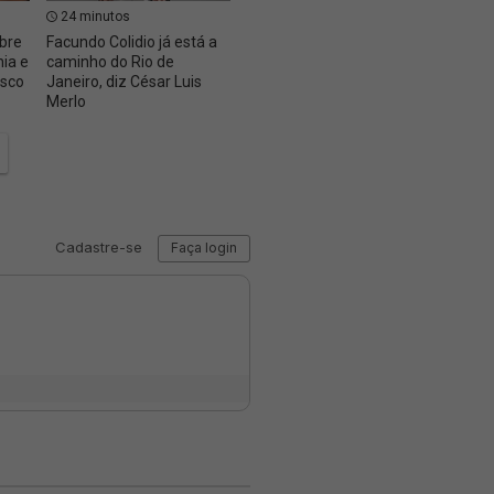
24 minutos
26 minutos
32 m
bre
Facundo Colidio já está a
Crianças da creche
Retro
ia e
caminho do Rio de
Campos da Paz visitam
07/08
asco
Janeiro, diz César Luis
São Januário
Merlo