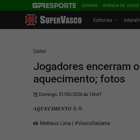
ÚLTIMAS
AGENDA DE JOGOS
Editorias
Interat
Futebol
Jogadores encerram o 
aquecimento; fotos
Domingo, 31/05/2026 às 15h47
𝑨𝑸𝑼𝑬𝑪𝑰𝑴𝑬𝑵𝑻𝑶 💪💢
📸 Matheus Lima | #VascoDaGama