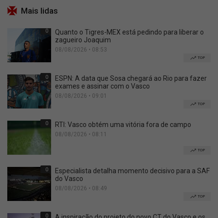
Mais lidas
0
Quanto o Tigres-MEX está pedindo para liberar o
zagueiro Joaquim
08/08/2026 • 08:53
TOP
0
ESPN: A data que Sosa chegará ao Rio para fazer
exames e assinar com o Vasco
08/08/2026 • 09:01
TOP
0
RTI: Vasco obtém uma vitória fora de campo
08/08/2026 • 08:11
TOP
0
Especialista detalha momento decisivo para a SAF
do Vasco
08/08/2026 • 08:49
TOP
0
A inspiração do projeto do novo CT do Vasco e os