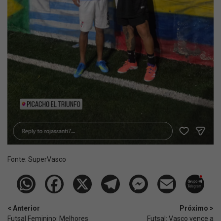
Fonte:
SuperVasco‎‎‎‎‎‎
< Anterior
Próximo >
Futsal Feminino: Melhores
Futsal: Vasco vence a