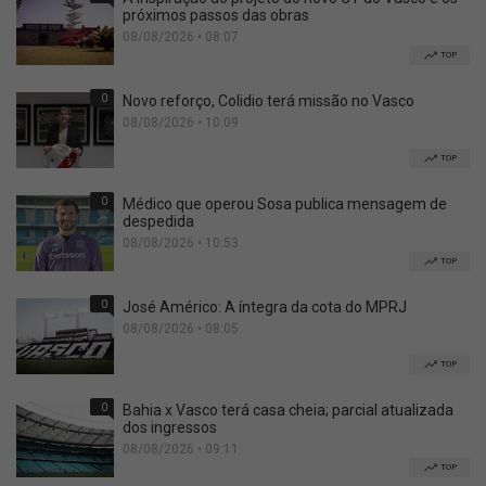
próximos passos das obras
08/08/2026 • 08:07
TOP
0
Novo reforço, Colidio terá missão no Vasco
08/08/2026 • 10:09
TOP
0
Médico que operou Sosa publica mensagem de
despedida
08/08/2026 • 10:53
TOP
0
José Américo: A íntegra da cota do MPRJ
08/08/2026 • 08:05
TOP
0
Bahia x Vasco terá casa cheia; parcial atualizada
dos ingressos
08/08/2026 • 09:11
TOP