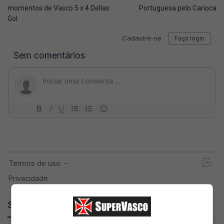
momentos de Vasco 5 x 4 Dellas
Portuguesa pelo Carioca
Gol
SuperVasco